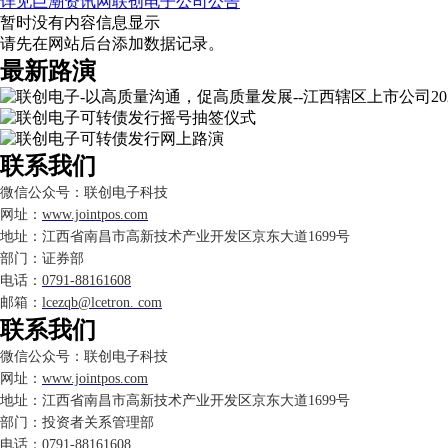
详见巨潮资讯网联创电子公司公告
暂时没有内容信息显示
请先在网站后台添加数据记录。
最新路演
联系我们
微信公众号：联创电子科技
网址：
www.jointpos.com
地址：江西省南昌市高新技术产业开发区京东大道1699号
部门：证券部
电话：
0791-88161608
邮箱：
lcezqb@lcetron. com
联系我们
微信公众号：联创电子科技
网址：
www.jointpos.com
地址：江西省南昌市高新技术产业开发区京东大道1699号
部门：投资者关系管理部
电话：
0791-88161608