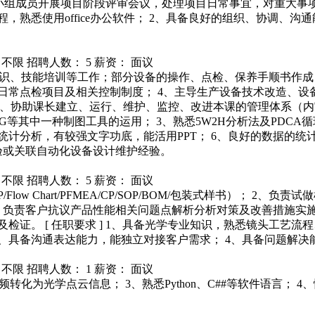
目小组成员开展项目阶段评审会议，处理项目日常事宜，对重大事
理流程，熟悉使用office办公软件； 2、具备良好的组织、协调、
 不限
招聘人数： 5
薪资： 面议
设备知识、技能培训等工作；部分设备的操作、点检、保养手顺书作
日常点检项目及相关控制制度； 4、主导生产设备技术改造、设
6、协助课长建立、运行、维护、监控、改进本课的管理体系（内审/
S/UG等其中一种制图工具的运用； 3、熟悉5W2H分析法及PD
统计分析，有较强文字功底，能活用PPT； 6、良好的数据的统
验或关联自动化设备设计维护经验。
 不限
招聘人数： 5
薪资： 面议
Flow Chart/PFMEA/CP/SOP/BOM/包装式样书）；
、负责客户抗议产品性能相关问题点解析分析对策及改善措施实施
检证。 [ 任职要求 ] 1、具备光学专业知识，熟悉镜头工艺
、具备沟通表达能力，能独立对接客户需求； 4、具备问题解决
 不限
招聘人数： 1
薪资： 面议
转化为光学点云信息； 3、熟悉Python、C##等软件语言； 4、懂得