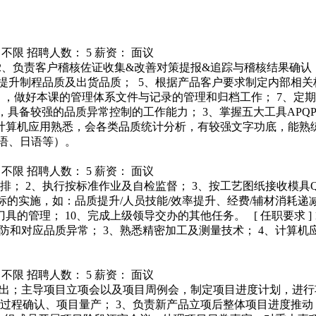
 不限
招聘人数： 5
薪资： 面议
； 2、负责客户稽核佐证收集&改善对策提报&追踪与稽核结果确
升制程品质及出货品质； 5、根据产品客户要求制定内部相关标准
，做好本课的管理体系文件与记录的管理和归档工作； 7、定期总
，具备较强的品质异常控制的工作能力； 3、掌握五大工具APQP/FMEA/
、计算机应用熟悉，会各类品质统计分析，有较强文字功底，能熟练
语、日语等）。
 不限
招聘人数： 5
薪资： 面议
的安排； 2、执行按标准作业及自检监督； 3、按工艺图纸接收模
指标的实施，如：品质提升/人员技能/效率提升、经费/辅材消耗
具的管理； 10、完成上级领导交办的其他任务。 [ 任职要求 ]
预防和对应品质异常； 3、熟悉精密加工及测量技术； 4、计算
 不限
招聘人数： 5
薪资： 面议
审及输出；主导项目立项会以及项目周例会，制定项目进度计划，进
过程确认、项目量产； 3、负责新产品立项后整体项目进度推