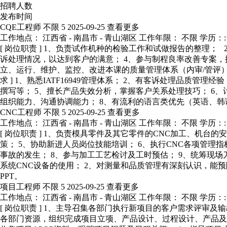
招聘人数
发布时间
CQE工程师
不限
5
2025-09-25
查看更多
工作地点： 江西省 - 南昌市 - 青山湖区
工作年限： 不限
学历：:
[ 岗位职责 ] 1、负责试作机种的检验工作和试做报告的整理
诉处理情况，以达到客户的满意； 4、参与制程良率改善专案，提
立、运行、维护、监控、改进本课的质量管理体系（内审/管评）
求 ] 1、熟悉IATF16949管理体系； 2、有客诉处理品质管理经验
撰写等； 5、擅长产品失效分析，掌握客户关系处理技巧； 6
组织能力、沟通协调能力； 8、有流利的语言类优先（英语、韩
CNC工程师
不限
5
2025-09-25
查看更多
工作地点： 江西省 - 南昌市 - 青山湖区
工作年限： 不限
学历：:
[ 岗位职责 ] 1、负责模具零件及其它零件的CNC加工、机台
策； 5、协助新进人员岗位技能培训； 6、执行CNC各项管理
事故的发生； 8、参与加工工艺检讨及工时预估； 9、统筹现场刀
系统CNC设备的使用； 2、对测量和品质管理有深刻认识，能
PPT。
项目工程师
不限
5
2025-09-25
查看更多
工作地点： 江西省 - 南昌市 - 青山湖区
工作年限： 不限
学历：:
[ 岗位职责 ] 1、主导召集各部门执行新项目的客户需求评
各部门资源，组织完成项目立项、产品设计、过程设计、产品及