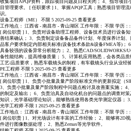
收集项目APQP资料，跟踪项目问题及日程关闭； 4、指导项
目管理要求。 [ 任职要求 ] 1、掌握APQP工具；熟悉项目管
识。
设备工程师（ME）
不限
5
2025-09-25
查看更多
工作地点： 江西省 - 南昌市 - 青山湖区
工作年限： 不限
学历：:
[ 岗位职责 ] 1、负责对设备助理工程师、设备技术员进行
善结果确认； 3、负责制定设备备品备件计划、年度保养计划、
品客户要求制定内部相关标准(设备技术条款&设备FMEA等)； 
具备较强的设备异常分析能力； 2、熟悉CAD/SOLIDWORK
备性能结构，提高维修质量； 5、计算机应用熟悉，会各类品质
工艺/品质要求，熟悉车载镜头的制程，有车载镜头行业从业经
PE工程师
不限
5
2025-09-25
查看更多
工作地点： 江西省 - 南昌市 - 青山湖区
工作年限： 不限
学历：:
[ 岗位职责 ] 1、负责小批量及量产阶段标准文件的更新拟定（SIP/
3、负责小批量及量产阶段制程中问题点检讨及改善案实施； 4
的制定及输出； 6、负责治具及自动化机台的问题点的调查对策及
知识，光学基础理论知识，能够熟练使用各类光学测定仪器； 3
光学工程师
不限
1
2025-09-25
查看更多
工作地点： 江西省 - 南昌市 - 青山湖区
工作年限： 不限
学历：:
[ 岗位职责 ] 1、对光场设计有丰富的工作经验； 2、能够将2D视频
件进行图像数据处理； 2、熟悉Zemax等光学软件。
结构工程师
不限
1
2025-09-25
查看更多