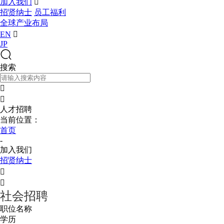
加入我们

招贤纳士
员工福利
全球产业布局
EN

JP
搜索


人才招聘
当前位置：
首页
-
加入我们
招贤纳士


社会招聘
职位名称
学历