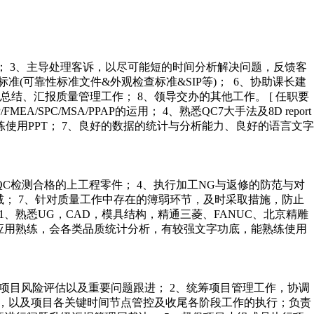
认； 3、主导处理客诉，以尽可能短的时间分析解决问题，反馈客
(可靠性标准文件&外观检查标准&SIP等)； 6、协助课长建
结、汇报质量管理工作； 8、领导交办的其他工作。 [ 任职要
SPC/MSA/PPAP的运用； 4、熟悉QC7大手法及8D report
使用PPT； 7、良好的数据的统计与分析能力、良好的语言文字
具QC检测合格的上工程零件； 4、执行加工NG与返修的防范与对
递减； 7、针对质量工作中存在的簿弱环节，及时采取措施，防止
 1、熟悉UG，CAD，模具结构，精通三菱、FANUC、北京精雕
机应用熟练，会各类品质统计分析，有较强文字功底，能熟练使用
行项目风险评估以及重要问题跟进； 2、统筹项目管理工作，协调
动，以及项目各关键时间节点管控及收尾各阶段工作的执行；负责