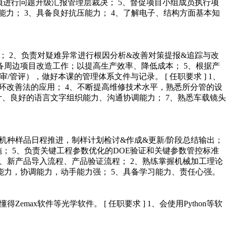
项进行问题升级汇报管理层裁决； 5、督促项目小组成员执行项
沟通能力； 3、具备良好抗压能力； 4、了解电子、结构方面基本知
成； 2、负责对疑难异常进行根因分析&改善对策提报&追踪与改
备周边项目改造工作；以提高生产效率、降低成本； 5、根据产
管评），做好本课的管理体系文件与记录。 [ 任职要求 ] 1、
CA循环改善法的应用； 4、不断提高维修技术水平，熟悉所分管的设
计、良好的语言文字组织能力、沟通协调能力； 7、熟悉车载镜头
 2、负责试做机种样品日程推进，制样计划检讨&作成&更新/阶段总结输出；
； 5、负责关键工程参数优化的DOE验证和关键参数管控标准
流程、新产品导入流程、产品验证流程； 2、熟练掌握机械加工理论
能力，协调能力，动手能力强； 5、具备学习能力、责任心强。
Zemax软件等光学软件。 [ 任职要求 ] 1、会使用Python等软